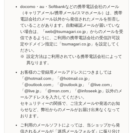
docomo・au・Softbankなどの携帯電話会社のメール
（キャリアメール/携帯メール/スマホメール）は、携帯
電話会社のメール以外から発信されたメールを拒否し
ていることがあります。自動確認メールが届いていな
い場合は、「web@tsumagari.co.jp」からのメールを受
信できるように、ご利用の携帯電話会社の受信許可設
定やドメイン指定に「tsumagari.co.jp」を設定してく
ださい。
※
設定方法はご利用されている携帯電話会社によって
異なります。
お客様のご登録用メールアドレスにつきましては
「@hotmail.com」「@hotmail.co.jp」
「@outlook.com」「@outlook.jp」「@live.com」
「@live.jp」「@msn.com」「@infoseek.jp」以外のメ
ールアドレスを入力してください。
セキュリティーの関係で、ご注文メールや発送のお知
らせなど、弊社からのメールがお届け出来なくなって
おります。
ご利用のメールソフトによっては、当ショップから発
信されるメールが「迷惑メールフォルダ」に振り分け