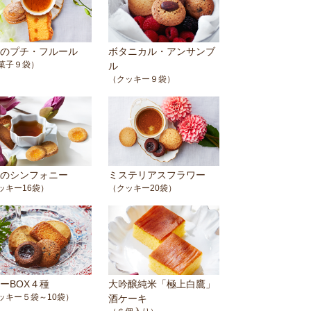
のプチ・フルール
ボタニカル・アンサンブ
菓子９袋）
ル
（クッキー９袋）
のシンフォニー
ミステリアスフラワー
ッキー16袋）
（クッキー20袋）
ーBOX４種
大吟醸純米「極上白鷹」
ッキー５袋～10袋）
酒ケーキ