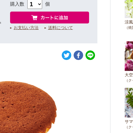
購入数
個
涼風
㎝
お支払い方法
送料について
（焼
大空
（ク
サマ
（ク