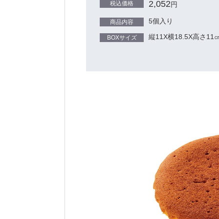
2,052
税込価格
円
5個入り
商品内容
縦11X横18.5X高さ11
BOXサイズ