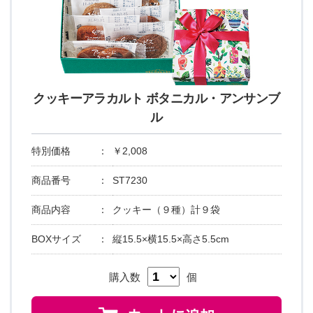
クッキーアラカルト ボタニカル・アンサンブ
ル
特別価格
：
￥2,008
商品番号
：
ST7230
商品内容
：
クッキー（９種）計９袋
BOXサイズ
：
縦15.5×横15.5×高さ5.5cm
購入数
個