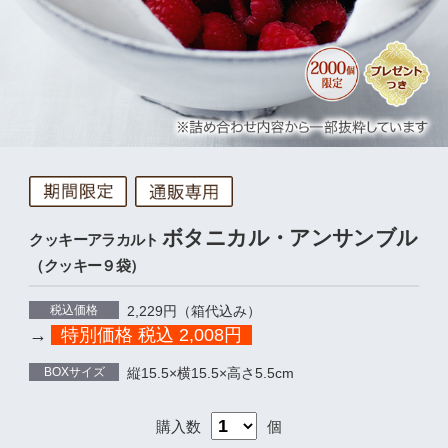
ボタニカル・アンサンブル
クッキーアラカルト
（クッキー９袋）
税込価格
2,229円（箱代込み）
→
特別価格 税込
2,008
円
BOXサイズ
縦15.5×横15.5×高さ5.5cm
購入数
個