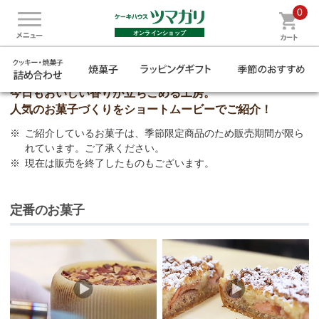
0
心が伝わるツマガリのギフト
オンラインショップ
動画でみる 人気のお菓子ができるまで
今日もおいしい香りが立ちこめる工房。
人気のお菓子づくりをショートムービーでご紹介！
※
ご紹介しているお菓子は、季節限定商品のため販売期間が限ら
れています。ご了承ください。
※
現在は販売を終了したものもございます。
定番のお菓子