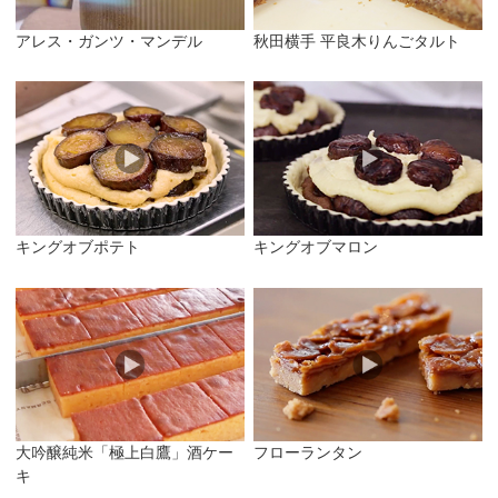
アレス・ガンツ・マンデル
秋田横手 平良木りんごタルト
キングオブポテト
キングオブマロン
大吟醸純米「極上白鷹」酒ケー
フローランタン
キ