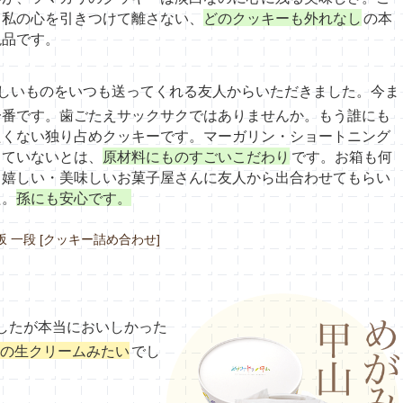
、私の心を引きつけて離さない、
どのクッキーも外れなし
の本
絶品です。
しいものをいつも送ってくれる友人からいただきました。今ま
一番です。歯ごたえサックサクではありませんか。もう誰にも
たくない独り占めクッキーです。マーガリン・ショートニング
っていないとは、
原材料にものすごいこだわり
です。お箱も何
も嬉しい・美味しいお菓子屋さんに友人から出合わせてもらい
た。
孫にも安心です。
坂 一段 [クッキー詰め合わせ]
したが本当においしかった
の生クリームみたい
でし