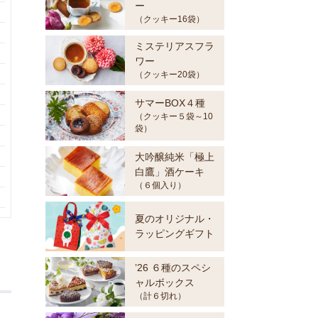
ー
（クッキー16袋）
ミステリアスフラ
ワー
（クッキー20袋）
サマーBOX４種
（クッキー５袋～10
袋）
大吟醸純米「極上
白鷹」酒ケーキ
（６個入り）
夏のオリジナル・
ラッピングギフト
’26 ６種のスペシ
ャルボックス
（計６切れ）