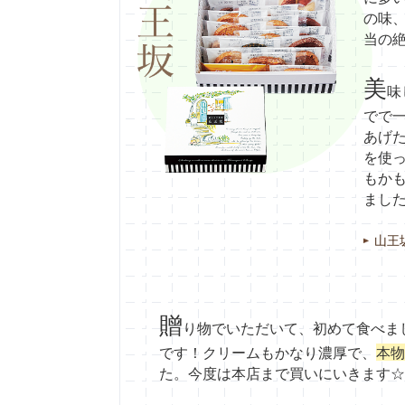
の味
当の
美
味
でで
あげ
を使
もか
まし
山王
贈
り物でいただいて、初めて食べま
です！クリームもかなり濃厚で、
本物
た。今度は本店まで買いにいきます☆