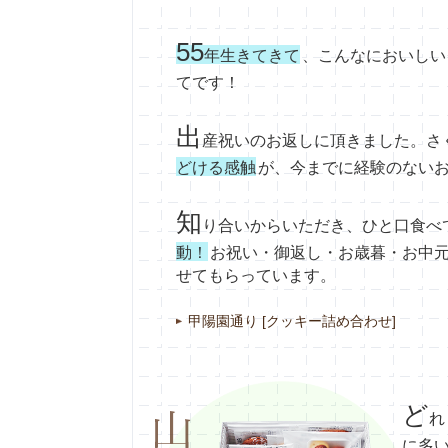
55
年生きてきて
、こんなにおいしい
てです！
出
産祝いのお返しに頂きました。さ
どける感触
が、今までに経験のない
知
り合いからいただき、ひと口食べ
動！
お祝い・御返し・お歳暮・お中
せてもらっています。
甲陽園通り [クッキー詰め合わせ]
ど
れ
に多