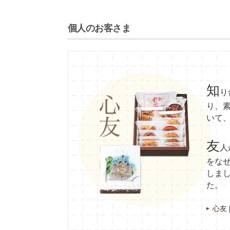
個人のお客さま
知
り
り、
いて
友
人
をな
しま
た。
心友