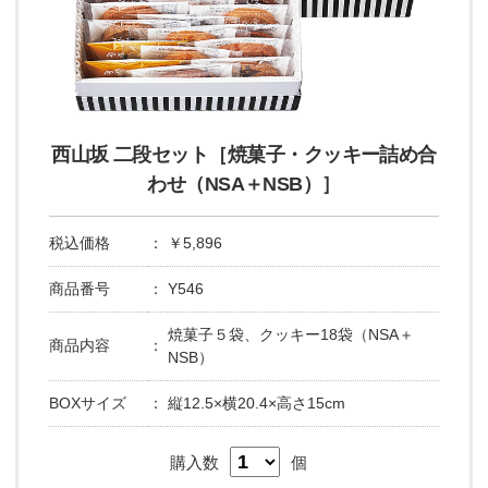
西山坂 二段セット［焼菓子・クッキー詰め合
わせ（NSA＋NSB）］
税込価格
：
￥5,896
商品番号
：
Y546
焼菓子５袋、クッキー18袋（NSA＋
商品内容
：
NSB）
BOXサイズ
：
縦12.5×横20.4×高さ15cm
購入数
個