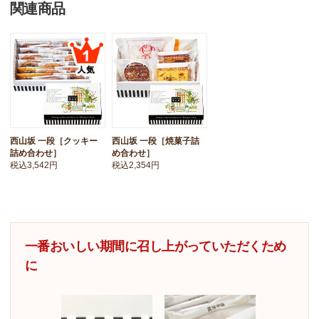
関連商品
西山坂 一段［クッキー
西山坂 一段［焼菓子詰
詰め合わせ］
め合わせ］
税込3,542円
税込2,354円
一番おいしい期間に召し上がっていただくため
に