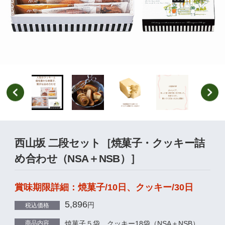
西山坂 二段セット［焼菓子・クッキー詰
め合わせ（NSA＋NSB）］
賞味期限詳細：焼菓子/10日、クッキー/30日
5,896
円
税込価格
商品内容
焼菓子５袋、クッキー18袋（NSA＋NSB）