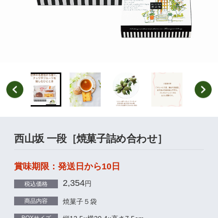
西山坂 一段［焼菓子詰め合わせ］
賞味期限：発送日から10日
2,354
円
税込価格
商品内容
焼菓子５袋