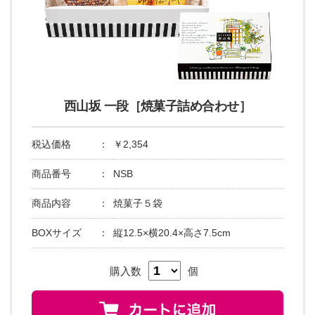
西山坂 一段［焼菓子詰め合わせ］
税込価格
：
￥2,354
商品番号
：
NSB
商品内容
：
焼菓子５袋
BOXサイズ
：
縦12.5×横20.4×高さ7.5cm
購入数
個