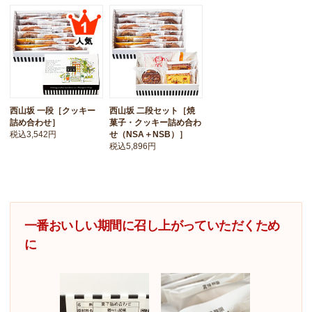
西山坂 一段［クッキー
西山坂 二段セット［焼
詰め合わせ］
菓子・クッキー詰め合わ
税込3,542円
せ（NSA＋NSB）］
税込5,896円
一番おいしい期間に召し上がっていただくため
に