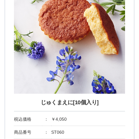
じゅくまえに[10個入り]
税込価格
：
￥4,050
商品番号
：
ST060