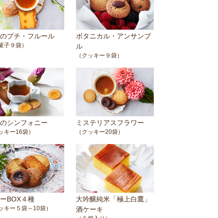
のプチ・フルール
ボタニカル・アンサンブ
菓子９袋）
ル
（クッキー９袋）
のシンフォニー
ミステリアスフラワー
ッキー16袋）
（クッキー20袋）
ーBOX４種
大吟醸純米「極上白鷹」
ッキー５袋～10袋）
酒ケーキ