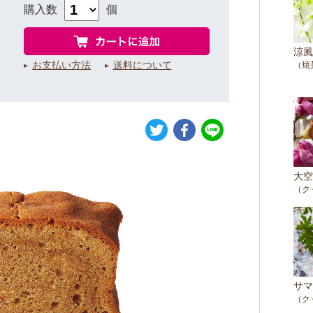
購入数
個
涼風
お支払い方法
送料について
（焼
大空
（ク
サマ
（ク