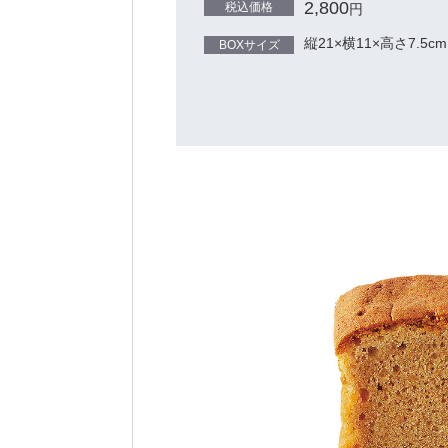
2,800
税込価格
円
縦21×横11×高さ7.5cm
BOXサイズ