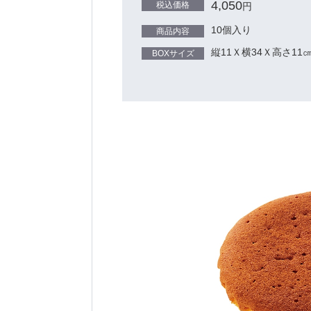
4,050
税込価格
円
10個入り
商品内容
縦11Ｘ横34Ｘ高さ11
BOXサイズ