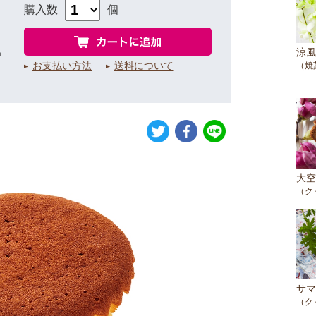
購入数
個
涼風
㎝
お支払い方法
送料について
（焼
大空
（ク
サマ
（ク