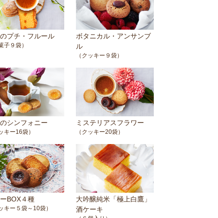
のプチ・フルール
ボタニカル・アンサンブ
菓子９袋）
ル
（クッキー９袋）
のシンフォニー
ミステリアスフラワー
ッキー16袋）
（クッキー20袋）
ーBOX４種
大吟醸純米「極上白鷹」
ッキー５袋～10袋）
酒ケーキ