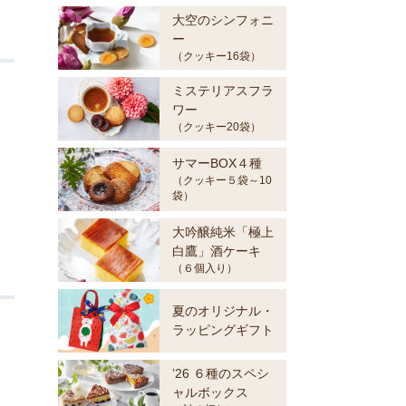
大空のシンフォニ
ー
（クッキー16袋）
ミステリアスフラ
ワー
。
（クッキー20袋）
サマーBOX４種
（クッキー５袋～10
袋）
大吟醸純米「極上
白鷹」酒ケーキ
（６個入り）
夏のオリジナル・
ラッピングギフト
。
’26 ６種のスペシ
ャルボックス