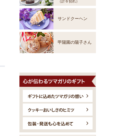
（計６切れ）
サンドクーヘン
甲陽園の陽子さん