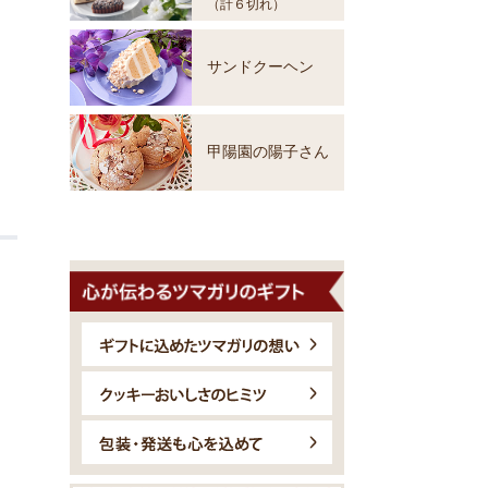
（計６切れ）
サンドクーヘン
甲陽園の陽子さん