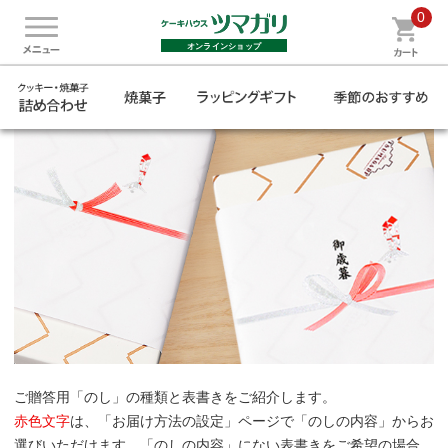
0
ご利用ガイド
オンラインショップ
「のし」の種類（贈り物用）
ご贈答用「のし」の種類と表書きをご紹介します。
赤色文字
は、「お届け方法の設定」ページで「のしの内容」からお
選びいただけます。「のしの内容」にない表書きをご希望の場合