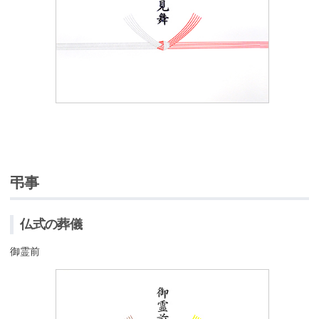
弔事
仏式の葬儀
御霊前