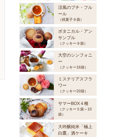
涼風のプチ・フル
ール
（焼菓子９袋）
ボタニカル・アン
サンブル
（クッキー９袋）
大空のシンフォニ
ー
（クッキー16袋）
ミステリアスフラ
ワー
（クッキー20袋）
サマーBOX４種
（クッキー５袋～10
袋）
大吟醸純米「極上
白鷹」酒ケーキ