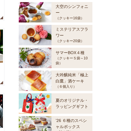
大空のシンフォニ
ー
（クッキー16袋）
ミステリアスフラ
ワー
（クッキー20袋）
サマーBOX４種
（クッキー５袋～10
袋）
大吟醸純米「極上
白鷹」酒ケーキ
（６個入り）
夏のオリジナル・
ラッピングギフト
’26 ６種のスペシ
ャルボックス