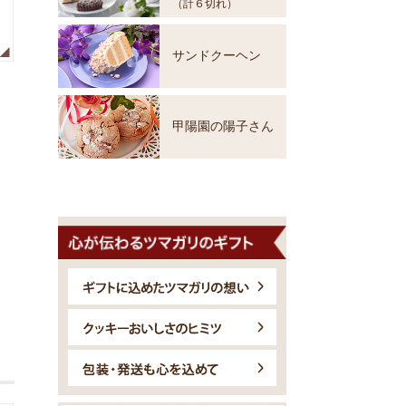
（計６切れ）
サンドクーヘン
甲陽園の陽子さん